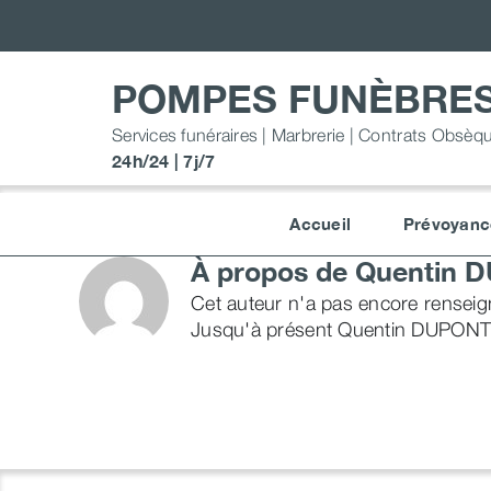
Passer
au
contenu
POMPES FUNÈBRES
Services funéraires | Marbrerie | Contrats Obsèq
24h/24 | 7j/7
Accueil
Prévoyanc
À propos de
Quentin 
Cet auteur n'a pas encore renseign
Jusqu'à présent Quentin DUPONT a