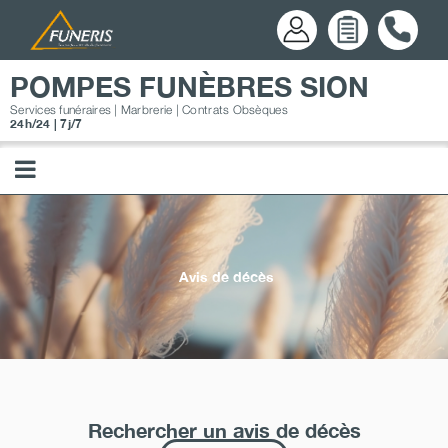
Passer
au
contenu
POMPES FUNÈBRES SION
Services funéraires | Marbrerie | Contrats Obsèques
24h/24 | 7j/7
Avis de décès
Rechercher un avis de décès