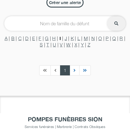
Créer une alerte
I
A
|
B
|
C
|
D
|
E
|
F
|
G
|
H
|
|
J
|
K
|
L
|
M
|
N
|
O
|
P
|
Q
|
R
|
S
|
T
|
U
|
V
|
W
|
X
|
Y
|
Z
1
POMPES FUNÈBRES SION
Services funéraires | Marbrerie | Contrats Obsèques