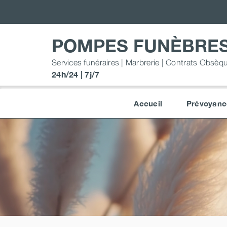
Passer
au
contenu
POMPES FUNÈBRES
Services funéraires | Marbrerie | Contrats Obsèq
24h/24 | 7j/7
Accueil
Prévoyanc