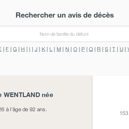
Rechercher un avis de décès
E
|
F
|
G
|
H
|
I
|
J
|
K
|
L
|
M
|
N
|
O
|
P
|
Q
|
R
|
S
|
T
|
U
|
e
WENTLAND
née
26
à l'âge de 92 ans.
153