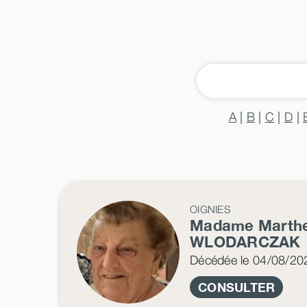
A
|
B
|
C
|
D
|
OIGNIES
Madame Marth
WLODARCZAK
Décédée
le 04/08/20
CONSULTER