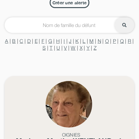
Créer une alerte
A
|
B
|
C
|
D
|
E
|
F
|
G
|
H
|
I
|
J
|
K
|
L
|
M
|
N
|
O
|
P
|
Q
|
R
|
S
|
T
|
U
|
V
|
W
|
X
|
Y
|
Z
OIGNIES