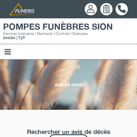
Passer
au
contenu
POMPES FUNÈBRES SION
Services funéraires | Marbrerie | Contrats Obsèques
24h/24 | 7j/7
Avis de décès
Rechercher un avis de décès