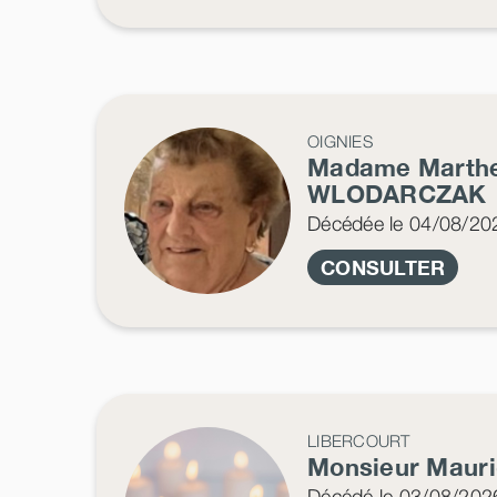
OIGNIES
Madame Marth
WLODARCZAK
Décédée
le 04/08/20
CONSULTER
LIBERCOURT
Monsieur Maur
Décédé
le 03/08/202