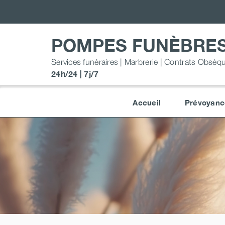
Passer
au
contenu
POMPES FUNÈBRES
Services funéraires | Marbrerie | Contrats Obsèq
24h/24 | 7j/7
Accueil
Prévoyanc