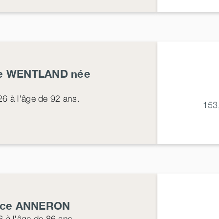
e
WENTLAND
née
26
à l'âge de 92 ans.
153
ice
ANNERON
6
à l'âge de 86 ans.