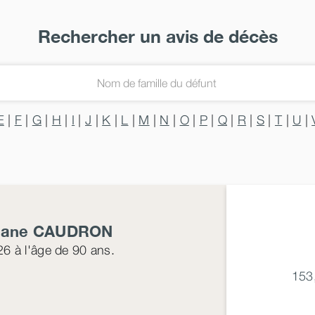
Rechercher un avis de décès
E
|
F
|
G
|
H
|
I
|
J
|
K
|
L
|
M
|
N
|
O
|
P
|
Q
|
R
|
S
|
T
|
U
|
iane
CAUDRON
26
à l'âge de 90 ans.
153