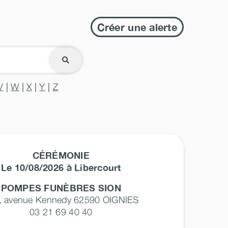
Créer une alerte
V
|
W
|
X
|
Y
|
Z
CÉRÉMONIE
Le 10/08/2026 à Libercourt
POMPES FUNÈBRES SION
, avenue Kennedy 62590
OIGNIES
03 21 69 40 40