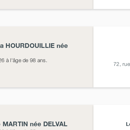
ia
HOURDOUILLIE
née
26
à l'âge de 98 ans.
72, ru
e
MARTIN
née
DELVAL
L