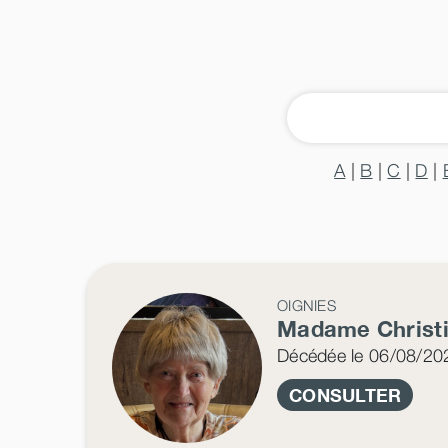
A
|
B
|
C
|
D
|
OIGNIES
Madame Christ
Décédée
le 06/08/20
CONSULTER