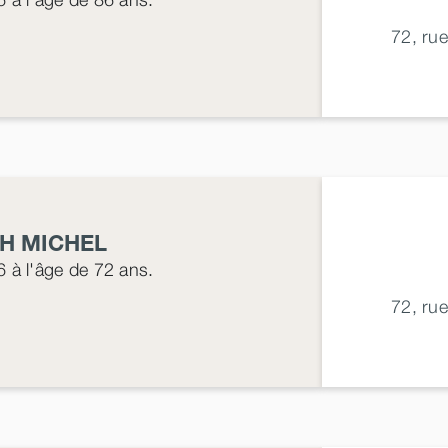
72, ru
CH
MICHEL
6
à l'âge de 72 ans.
72, ru