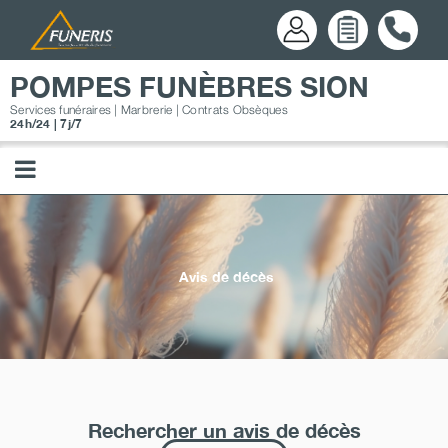
Passer
au
contenu
POMPES FUNÈBRES SION
Services funéraires | Marbrerie | Contrats Obsèques
24h/24 | 7j/7
Avis de décès
Rechercher un avis de décès