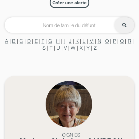
Créer une alerte
A
|
B
|
C
|
D
|
E
|
F
|
G
|
H
|
I
|
J
|
K
|
L
|
M
|
N
|
O
|
P
|
Q
|
R
|
S
|
T
|
U
|
V
|
W
|
X
|
Y
|
Z
OIGNIES