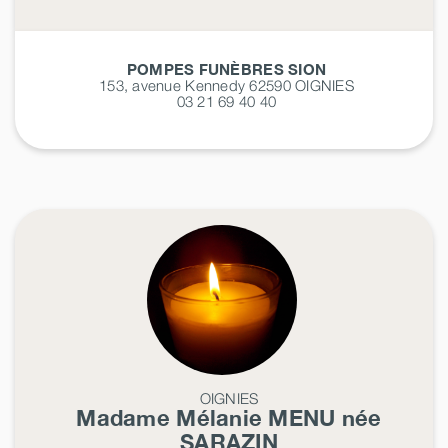
POMPES FUNÈBRES SION
153, avenue Kennedy 62590
OIGNIES
03 21 69 40 40
OIGNIES
Madame Mélanie
MENU
née
SARAZIN