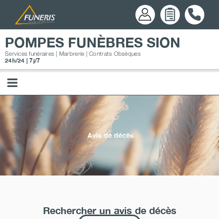
Passer
au
contenu
POMPES FUNÈBRES SION
Services funéraires | Marbrerie | Contrats Obsèques
24h/24 | 7j/7
Avis de décès
Rechercher un avis de décès