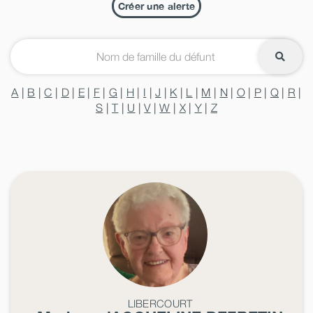
Créer une alerte
A
|
B
|
C
|
D
|
E
|
F
|
G
|
H
|
I
|
J
|
K
|
L
|
M
|
N
|
O
|
P
|
Q
|
R
|
S
|
T
|
U
|
V
|
W
|
X
|
Y
|
Z
LIBERCOURT